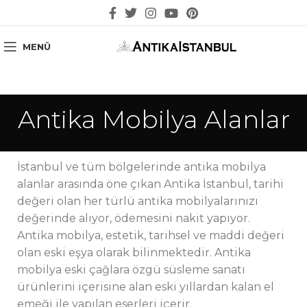
MENÜ
Antika Mobilya Alanlar
İstanbul ve tüm bölgelerinde antika mobilya
alanlar arasında öne çıkan Antika İstanbul, tarihi
değeri olan her türlü antika mobilyalarınızı
değerinde alıyor, ödemesini nakit yapıyor.
Antika mobilya, estetik, tarihsel ve maddi değeri
olan eski eşya olarak bilinmektedir. Antika
mobilya eski çağlara özgü süsleme sanatı
ürünlerini içerisine alan eski yıllardan kalan el
emeği ile yapılan eserleri içerir.