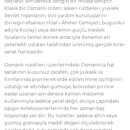
rastlanır, son derece zengin bir mirasa sahiptir.
Klasik bir Osmanlı rozeti; askeri rütbeleri, yüksek
devlet nişanlarını, sivil yardım kuruluşlarını
(örneğin efsanevi Hilal-i Ahmer Cemiyeti, bugünkü
adıyla Kızılay) veya dönemin güçlü meslek
localarını temsil etmek amacıyla dönemin en
yetenekli ustaları tarafından üretilmiş gerçek birer
sanat harikasıdır.
Osmanlı rozetleri, üzerlerindeki Osmanlıca hat
sanatının kusursuz zarafeti, çok yüksek ısı
fırınlarında pişirilerek elde edilen mine işçiliğinin
ustalığı ve altından gümüşe, bronzdan pirince
kadar uzanan son derece kaliteli malzeme
kullanımıyla sadece yerel değil, dünya çapındaki
saygın koleksiyonerlerin de her zaman baş
köşesinde yer alır. Bu rozetler, sadece altın veya
gümüş gramajıyla maddi değeri ölçülebilecek