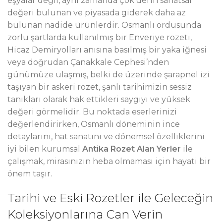
eşyalar değil, aynı zamanda çok derin sanatsal
değeri bulunan ve piyasada giderek daha az
bulunan nadide ürünlerdir. Osmanlı ordusunda
zorlu şartlarda kullanılmış bir Enveriye rozeti,
Hicaz Demiryolları anısına basılmış bir yaka iğnesi
veya doğrudan Çanakkale Cephesi’nden
günümüze ulaşmış, belki de üzerinde şarapnel izi
taşıyan bir askeri rozet, şanlı tarihimizin sessiz
tanıkları olarak hak ettikleri saygıyı ve yüksek
değeri görmelidir. Bu noktada eserlerinizi
değerlendirirken, Osmanlı döneminin ince
detaylarını, hat sanatını ve dönemsel özelliklerini
iyi bilen kurumsal
Antika Rozet Alan Yerler
ile
çalışmak, mirasınızın heba olmaması için hayati bir
önem taşır.
Tarihi ve Eski Rozetler ile Geleceğin
Koleksiyonlarına Can Verin