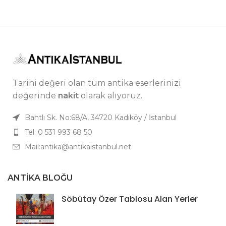
Tarihi değeri olan tüm antika eserlerinizi
değerinde
nakit
olarak alıyoruz.
Bahtlı Sk. No:68/A, 34720 Kadıköy / İstanbul
Tel: 0 531 993 68 50
Mail:antika@antikaistanbul.net
ANTIKA BLOĞU
Söbütay Özer Tablosu Alan Yerler